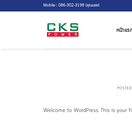
Skip
Mobile : 086-302-3198 (คุณบอย)
to
content
หน้าแร
POSTE
Welcome to WordPress. This is your firs