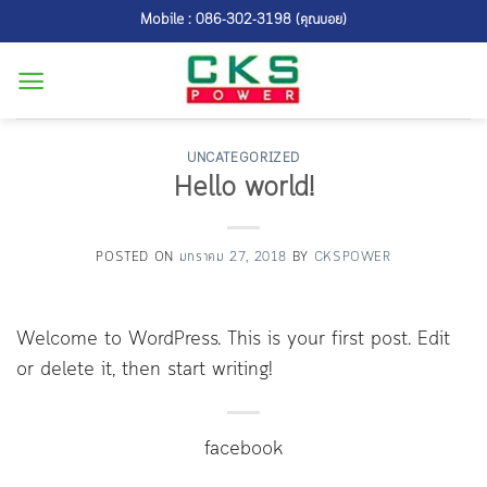
Skip
Mobile : 086-302-3198 (คุณบอย)
to
content
UNCATEGORIZED
Hello world!
POSTED ON
มกราคม 27, 2018
BY
CKSPOWER
Welcome to WordPress. This is your first post. Edit
or delete it, then start writing!
facebook